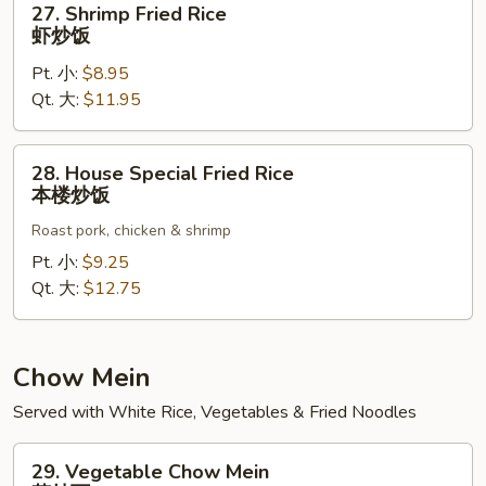
27. Shrimp Fried Rice
Shrimp
虾炒饭
Fried
Pt. 小:
$8.95
Rice
Qt. 大:
$11.95
虾
炒
饭
28.
28. House Special Fried Rice
House
本楼炒饭
Special
Roast pork, chicken & shrimp
Fried
Rice
Pt. 小:
$9.25
本
Qt. 大:
$12.75
楼
炒
饭
Chow Mein
Served with White Rice, Vegetables & Fried Noodles
29.
29. Vegetable Chow Mein
Vegetable