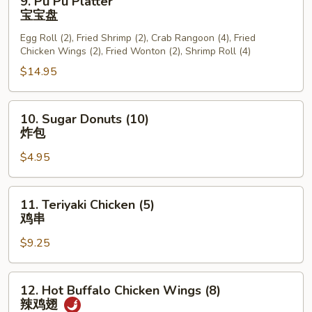
9. Pu Pu Platter
Pu
宝宝盘
Pu
Egg Roll (2), Fried Shrimp (2), Crab Rangoon (4), Fried
Platter
Chicken Wings (2), Fried Wonton (2), Shrimp Roll (4)
宝
$14.95
宝
盘
10.
10. Sugar Donuts (10)
Sugar
炸包
Donuts
$4.95
(10)
炸
包
11.
11. Teriyaki Chicken (5)
Teriyaki
鸡串
Chicken
$9.25
(5)
鸡
串
12.
12. Hot Buffalo Chicken Wings (8)
Hot
辣鸡翅