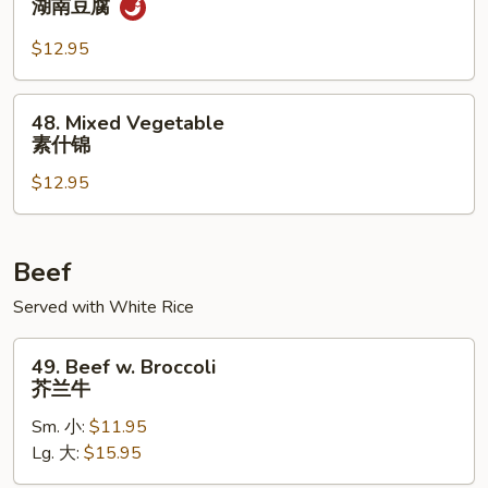
湖南豆腐
腐
Bean
Curd
$12.95
湖
南
48.
48. Mixed Vegetable
豆
Mixed
素什锦
腐
Vegetable
$12.95
素
什
锦
Beef
Served with White Rice
49.
49. Beef w. Broccoli
Beef
芥兰牛
w.
Sm. 小:
$11.95
Broccoli
Lg. 大:
$15.95
芥
兰