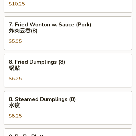
$10.25
Wings
(8)
炸
7.
7. Fried Wonton w. Sauce (Pork)
鸡
Fried
炸肉云吞(8)
翅
Wonton
$5.95
w.
Sauce
(Pork)
8.
8. Fried Dumplings (8)
炸
Fried
锅贴
肉
Dumplings
云
$8.25
(8)
吞
锅
(8)
贴
8.
8. Steamed Dumplings (8)
Steamed
水饺
Dumplings
$8.25
(8)
水
饺
9.