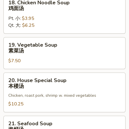
18. Chicken Noodle Soup
Chicken
鸡面汤
Noodle
Pt. 小:
$3.95
Soup
Qt. 大:
$6.25
鸡
面
汤
19.
19. Vegetable Soup
Vegetable
素菜汤
Soup
$7.50
素
菜
汤
20.
20. House Special Soup
House
本楼汤
Special
Chicken, roast pork, shrimp w. mixed vegetables
Soup
本
$10.25
楼
汤
21.
21. Seafood Soup
Seafood