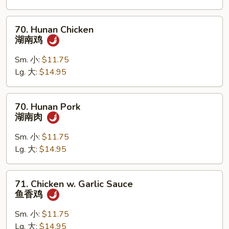
肉
70.
70. Hunan Chicken
Hunan
湖南鸡
Chicken
湖
Sm. 小:
$11.75
南
Lg. 大:
$14.95
鸡
70.
70. Hunan Pork
Hunan
湖南肉
Pork
湖
Sm. 小:
$11.75
南
Lg. 大:
$14.95
肉
71.
71. Chicken w. Garlic Sauce
Chicken
鱼香鸡
w.
Garlic
Sm. 小:
$11.75
Sauce
Lg. 大:
$14.95