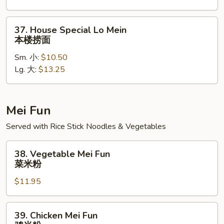
捞
面
37.
37. House Special Lo Mein
House
本楼捞面
Special
Sm. 小:
$10.50
Lo
Lg. 大:
$13.25
Mein
本
楼
捞
Mei Fun
面
Served with Rice Stick Noodles & Vegetables
38.
38. Vegetable Mei Fun
Vegetable
菜米粉
Mei
$11.95
Fun
菜
米
39.
39. Chicken Mei Fun
粉
Chicken