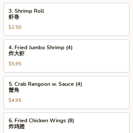
海
3.
3. Shrimp Roll
卷
Shrimp
虾卷
Roll
$2.50
虾
卷
4.
4. Fried Jumbo Shrimp (4)
Fried
炸大虾
Jumbo
$5.95
Shrimp
(4)
炸
5.
5. Crab Rangoon w. Sauce (4)
大
Crab
蟹角
虾
Rangoon
$4.95
w.
Sauce
(4)
6.
6. Fried Chicken Wings (8)
蟹
Fried
炸鸡翅
角
Chicken