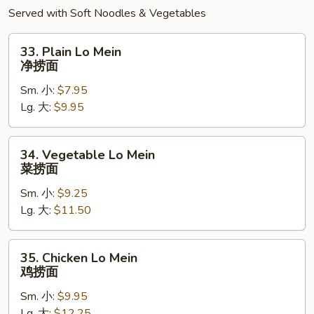
面
Served with Soft Noodles & Vegetables
33.
33. Plain Lo Mein
Plain
净捞面
Lo
Sm. 小:
$7.95
Mein
Lg. 大:
$9.95
净
捞
面
34.
34. Vegetable Lo Mein
Vegetable
菜捞面
Lo
Sm. 小:
$9.25
Mein
Lg. 大:
$11.50
菜
捞
面
35.
35. Chicken Lo Mein
Chicken
鸡捞面
Lo
Sm. 小:
$9.95
Mein
Lg. 大:
$12.25