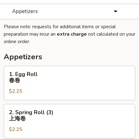
Appetizers
Please note: requests for additional items or special
preparation may incur an
extra charge
not calculated on your
online order.
Appetizers
1.
1. Egg Roll
Egg
春卷
Roll
$2.25
春
卷
2.
2. Spring Roll (3)
Spring
上海卷
Roll
$2.25
(3)
上