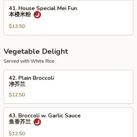
米
41.
41. House Special Mei Fun
粉
House
本楼米粉
Special
Mei
$13.50
Fun
本
楼
Vegetable Delight
米
Served with White Rice
粉
42.
42. Plain Broccoli
Plain
净芥兰
Broccoli
$12.50
净
芥
兰
43.
43. Broccoli w. Garlic Sauce
Broccoli
鱼香芥兰
w.
Garlic
$12.50