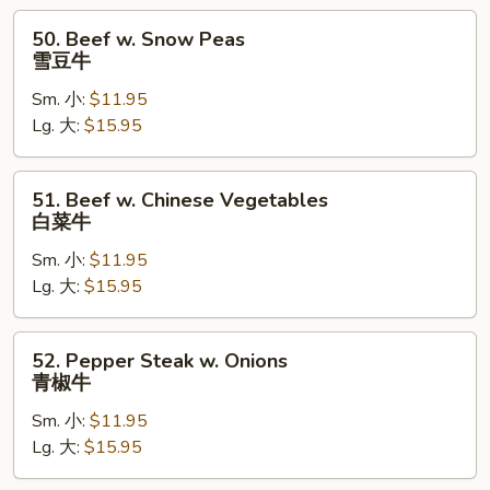
牛
50.
50. Beef w. Snow Peas
Beef
雪豆牛
w.
Sm. 小:
$11.95
Snow
Lg. 大:
$15.95
Peas
雪
豆
51.
51. Beef w. Chinese Vegetables
牛
Beef
白菜牛
w.
Sm. 小:
$11.95
Chinese
Lg. 大:
$15.95
Vegetables
白
菜
52.
52. Pepper Steak w. Onions
牛
Pepper
青椒牛
Steak
Sm. 小:
$11.95
w.
Lg. 大:
$15.95
Onions
青