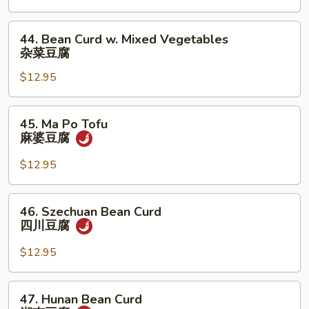
Sauce
鱼
44.
44. Bean Curd w. Mixed Vegetables
香
Bean
杂菜豆腐
芥
Curd
兰
$12.95
w.
Mixed
Vegetables
45.
45. Ma Po Tofu
杂
Ma
麻婆豆腐
菜
Po
豆
Tofu
$12.95
腐
麻
婆
46.
46. Szechuan Bean Curd
豆
Szechuan
四川豆腐
腐
Bean
Curd
$12.95
四
川
47.
47. Hunan Bean Curd
豆
Hunan