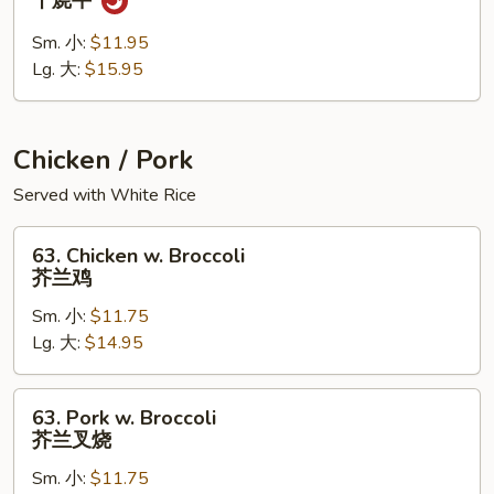
干烧牛
&
Spicy
Sm. 小:
$11.95
Beef
Lg. 大:
$15.95
干
烧
牛
Chicken / Pork
Served with White Rice
63.
63. Chicken w. Broccoli
Chicken
芥兰鸡
w.
Sm. 小:
$11.75
Broccoli
Lg. 大:
$14.95
芥
兰
鸡
63.
63. Pork w. Broccoli
Pork
芥兰叉烧
w.
Sm. 小:
$11.75
Broccoli